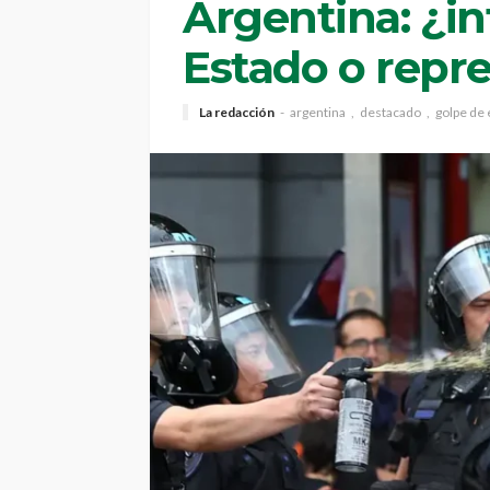
Argentina: ¿in
Estado o repre
La redacción
argentina
destacado
golpe de