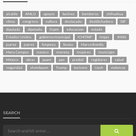
alcalde
AMLO
apoyos
bacheo
bomberos
chihuahua
clima
congreso
cultura
destacado
destilichadero
DIF
diputada
diputado
Dspm
educacion
estado
Estados Unidos
gobierno municipal
ICHITAIP
impas
JMAS
juarez
juárez
limpieza
lluvias
Marco Bonilla
Maru Campos
mexico
morena
mujeres
municipio
México
obras
paam
pan
predial
regidores
salud
seguridad
sheinbaum
Trump
turismo
Uach
violencia
SEARCH