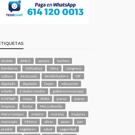
ETIQUETAS
alcalde
AMLO
apoyos
bacheo
bomberos
chihuahua
clima
congreso
cultura
destacado
destilichadero
DIF
diputada
diputado
Dspm
educacion
estado
Estados Unidos
gobierno municipal
ICHITAIP
impas
JMAS
juarez
juárez
limpieza
lluvias
Marco Bonilla
Maru Campos
mexico
morena
mujeres
municipio
México
obras
paam
pan
predial
regidores
salud
seguridad