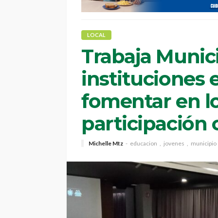
LOCAL
Trabaja Munici
instituciones 
fomentar en lo
participación
Michelle Mtz
educacion
jovenes
municipio