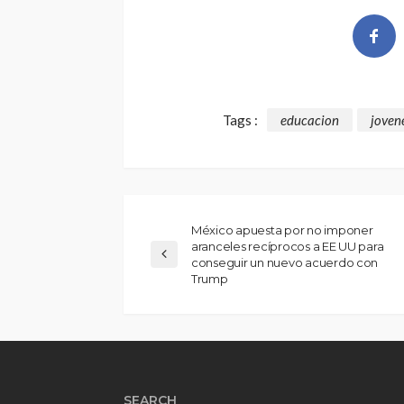
Tags :
educacion
joven
México apuesta por no imponer
aranceles recíprocos a EE UU para
conseguir un nuevo acuerdo con
Trump
SEARCH