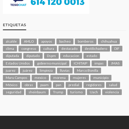
ETIQUETAS
alcalde
AMLO
apoyos
bacheo
bomberos
chihuahua
clima
congreso
cultura
destacado
destilichadero
DIF
diputada
diputado
Dspm
educacion
estado
Estados Unidos
gobierno municipal
ICHITAIP
impas
JMAS
juarez
juárez
limpieza
lluvias
Marco Bonilla
Maru Campos
mexico
morena
mujeres
municipio
México
obras
paam
pan
predial
regidores
salud
seguridad
sheinbaum
Trump
turismo
Uach
violencia