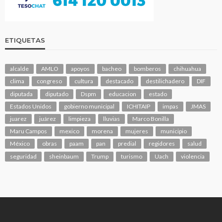
ETIQUETAS
alcalde
AMLO
apoyos
bacheo
bomberos
chihuahua
clima
congreso
cultura
destacado
destilichadero
DIF
diputada
diputado
Dspm
educacion
estado
Estados Unidos
gobierno municipal
ICHITAIP
impas
JMAS
juarez
juárez
limpieza
lluvias
Marco Bonilla
Maru Campos
mexico
morena
mujeres
municipio
México
obras
paam
pan
predial
regidores
salud
seguridad
sheinbaum
Trump
turismo
Uach
violencia