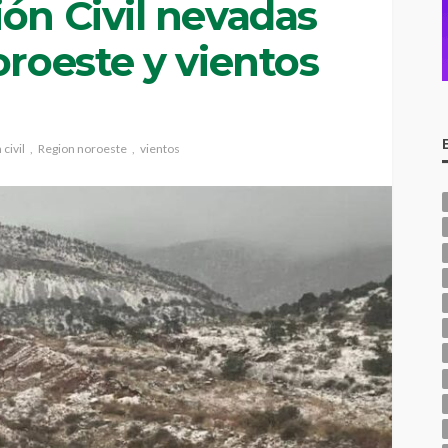
ón Civil nevadas
oroeste y vientos
civil
Region noroeste
vientos