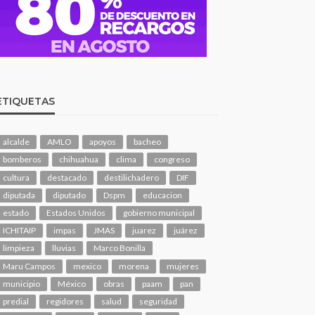
ETIQUETAS
alcalde
AMLO
apoyos
bacheo
bomberos
chihuahua
clima
congreso
cultura
destacado
destilichadero
DIF
diputada
diputado
Dspm
educacion
estado
Estados Unidos
gobierno municipal
ICHITAIP
impas
JMAS
juarez
juárez
limpieza
lluvias
Marco Bonilla
Maru Campos
mexico
morena
mujeres
municipio
México
obras
paam
pan
predial
regidores
salud
seguridad