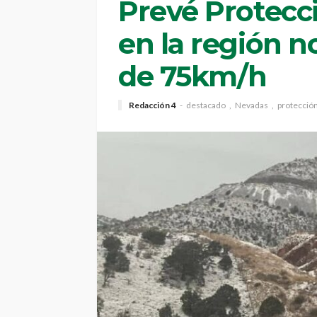
Prevé Protecci
en la región n
de 75km/h
Redacción 4
destacado
Nevadas
protección 