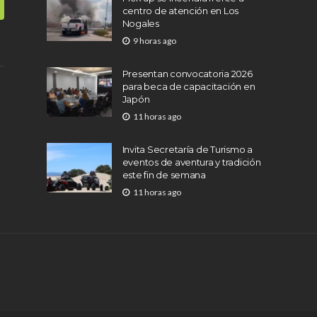
centro de atención en Los
Nogales
9 horas ago
Presentan convocatoria 2026
para beca de capacitación en
Japón
11 horas ago
Invita Secretaría de Turismo a
eventos de aventura y tradición
este fin de semana
11 horas ago