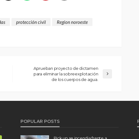
das
protección civil
Region noroeste
Aprueban proyecto de dictamen
para eliminar la sobreexplotación
de los cuerpos de agua.
POPULAR POSTS
Pick up se incendia frente a