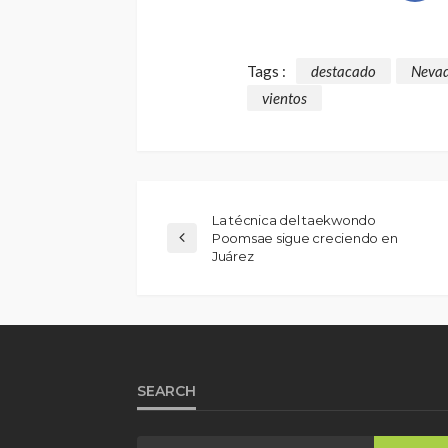
Tags :
destacado
Neva
vientos
La técnica del taekwondo
Poomsae sigue creciendo en
Juárez
SEARCH