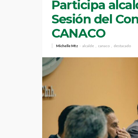
Participa alca
Sesión del Con
CANACO
Michelle Mtz
alcalde
canaco
destacado