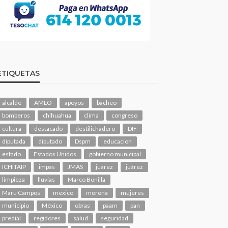
ETIQUETAS
alcalde
AMLO
apoyos
bacheo
bomberos
chihuahua
clima
congreso
cultura
destacado
destilichadero
DIF
diputada
diputado
Dspm
educacion
estado
Estados Unidos
gobierno municipal
ICHITAIP
impas
JMAS
juarez
juárez
limpieza
lluvias
Marco Bonilla
Maru Campos
mexico
morena
mujeres
municipio
México
obras
paam
pan
predial
regidores
salud
seguridad