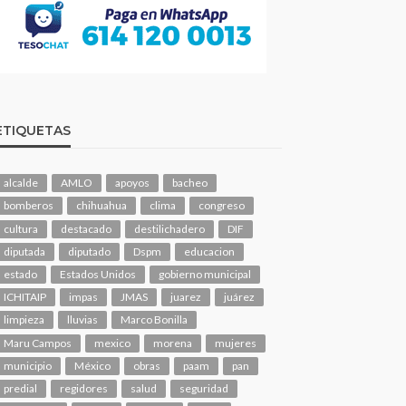
ETIQUETAS
alcalde
AMLO
apoyos
bacheo
bomberos
chihuahua
clima
congreso
cultura
destacado
destilichadero
DIF
diputada
diputado
Dspm
educacion
estado
Estados Unidos
gobierno municipal
ICHITAIP
impas
JMAS
juarez
juárez
limpieza
lluvias
Marco Bonilla
Maru Campos
mexico
morena
mujeres
municipio
México
obras
paam
pan
predial
regidores
salud
seguridad