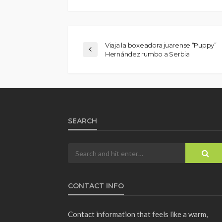
Viaja la boxeadora juarense “Puppy”
Hernández rumbo a Serbia
SEARCH
CONTACT INFO
Contact information that feels like a warm,