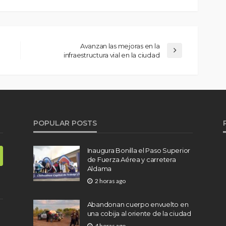
Avanzan las mejoras en la
infraestructura vial en la ciudad
POPULAR POSTS
Inaugura Bonilla el Paso Superior
de Fuerza Aérea y carretera
Aldama
2 horas ago
Abandonan cuerpo envuelto en
una cobija al oriente de la ciudad
4 horas ago