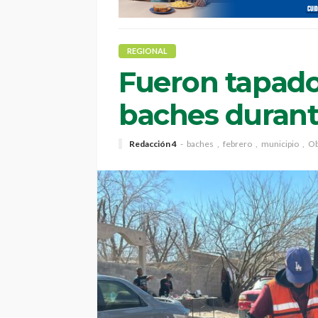
REGIONAL
Fueron tapado
baches durant
Redacción 4
baches
febrero
municipio
Ob