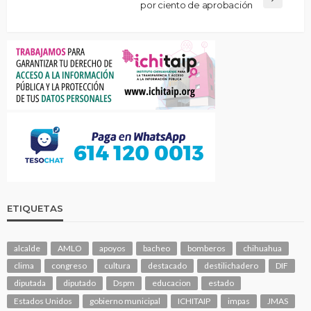
por ciento de aprobación
ETIQUETAS
alcalde
AMLO
apoyos
bacheo
bomberos
chihuahua
clima
congreso
cultura
destacado
destilichadero
DIF
diputada
diputado
Dspm
educacion
estado
Estados Unidos
gobierno municipal
ICHITAIP
impas
JMAS