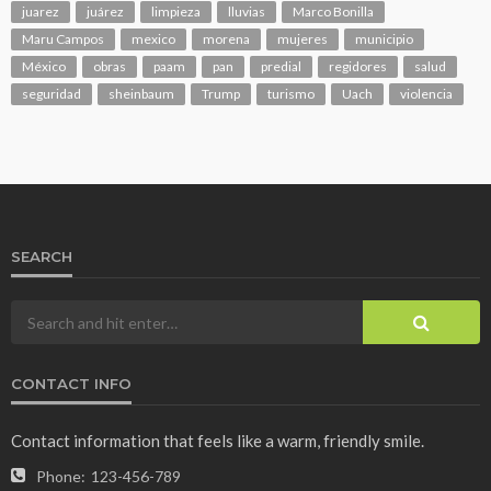
juarez
juárez
limpieza
lluvias
Marco Bonilla
Maru Campos
mexico
morena
mujeres
municipio
México
obras
paam
pan
predial
regidores
salud
seguridad
sheinbaum
Trump
turismo
Uach
violencia
SEARCH
CONTACT INFO
Contact information that feels like a warm, friendly smile.
Phone:
123-456-789