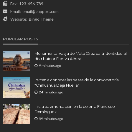
Fax:
123-456-789
Email:
email@support.com
Website:
Bingo Theme
POPULAR POSTS
Monumental vasija de Mata Ortiz dará identidad al
distribuidor Fuerza Aérea
9 minutos ago
Invitan a conocer las bases de la convocatoria
“Chihuahua Deja Huella”
24 minutos ago
Inicia pavimentación en la colonia Francisco
Domínguez
59 minutos ago