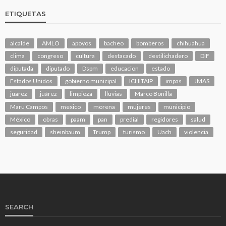
ETIQUETAS
alcalde
AMLO
apoyos
bacheo
bomberos
chihuahua
clima
congreso
cultura
destacado
destilichadero
DIF
diputada
diputado
Dspm
educacion
estado
Estados Unidos
gobierno municipal
ICHITAIP
impas
JMAS
juarez
juárez
limpieza
lluvias
Marco Bonilla
Maru Campos
mexico
morena
mujeres
municipio
México
obras
paam
pan
predial
regidores
salud
seguridad
sheinbaum
Trump
turismo
Uach
violencia
SEARCH