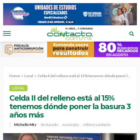
Home
Local
Celda II del relleno está al 15% tenemos dónde poner la basura 3 años más
LOCAL
Celda II del relleno está al 15%
tenemos dónde poner la basura 3
años más
Michelle Mtz
destacado
municipio
relleno sanitario