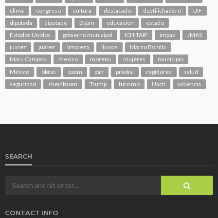
clima
congreso
cultura
destacado
destilichadero
DIF
diputada
diputado
Dspm
educacion
estado
Estados Unidos
gobierno municipal
ICHITAIP
impas
JMAS
juarez
juárez
limpieza
lluvias
Marco Bonilla
Maru Campos
mexico
morena
mujeres
municipio
México
obras
paam
pan
predial
regidores
salud
seguridad
sheinbaum
Trump
turismo
Uach
violencia
SEARCH
CONTACT INFO