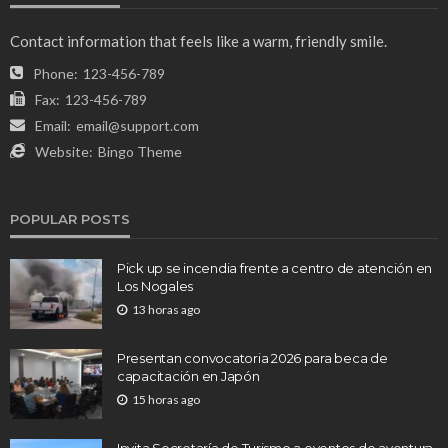
Contact information that feels like a warm, friendly smile.
Phone:
123-456-789
Fax:
123-456-789
Email:
email@support.com
Website:
Bingo Theme
POPULAR POSTS
Pick up se incendia frente a centro de atención en
Los Nogales
13 horas ago
Presentan convocatoria 2026 para beca de
capacitación en Japón
15 horas ago
Invita Secretaría de Turismo a eventos de aventura