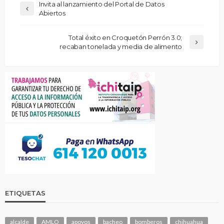
Invita al lanzamiento del Portal de Datos
Abiertos
Total éxito en Croquetón Perrón 3.0;
recaban tonelada y media de alimento
ETIQUETAS
alcalde
AMLO
apoyos
bacheo
bomberos
chihuahua