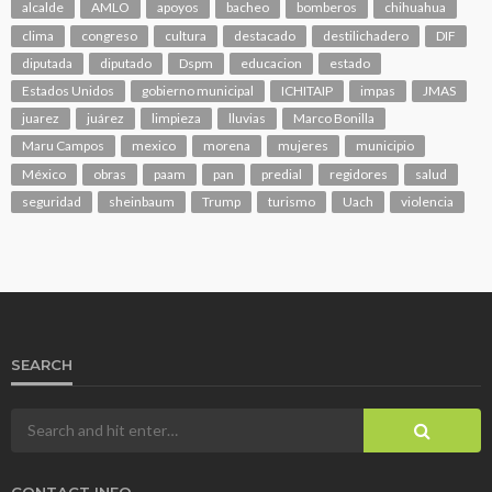
alcalde
AMLO
apoyos
bacheo
bomberos
chihuahua
clima
congreso
cultura
destacado
destilichadero
DIF
diputada
diputado
Dspm
educacion
estado
Estados Unidos
gobierno municipal
ICHITAIP
impas
JMAS
juarez
juárez
limpieza
lluvias
Marco Bonilla
Maru Campos
mexico
morena
mujeres
municipio
México
obras
paam
pan
predial
regidores
salud
seguridad
sheinbaum
Trump
turismo
Uach
violencia
SEARCH
CONTACT INFO