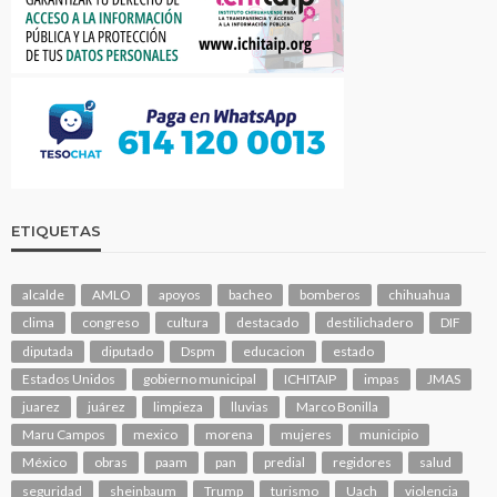
ETIQUETAS
alcalde
AMLO
apoyos
bacheo
bomberos
chihuahua
clima
congreso
cultura
destacado
destilichadero
DIF
diputada
diputado
Dspm
educacion
estado
Estados Unidos
gobierno municipal
ICHITAIP
impas
JMAS
juarez
juárez
limpieza
lluvias
Marco Bonilla
Maru Campos
mexico
morena
mujeres
municipio
México
obras
paam
pan
predial
regidores
salud
seguridad
sheinbaum
Trump
turismo
Uach
violencia