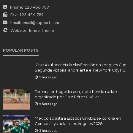
Phone:
123-456-789
Fax:
123-456-789
Email:
email@support.com
Website:
Bingo Theme
POPULAR POSTS
¡Cruz Azul acaricia la clasificación en Leagues Cup!
Segunda victoria, ahora ante el New York City FC.
5 horas ago
Termina en tragedia con jinete herido rodeo
organizado por Cruz Pérez Cuéllar
5 horas ago
México aplasta a Estados Unidos, se corona en
Concacaf y vuela a Los Ángeles 2028.
5 horas ago