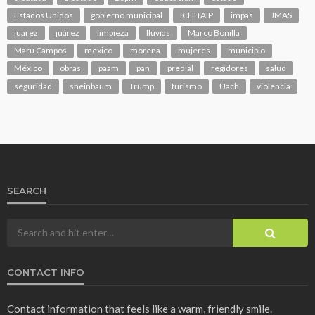
Estados Unidos
gobierno municipal
ICHITAIP
impas
JMAS
juarez
juárez
limpieza
lluvias
Marco Bonilla
Maru Campos
mexico
morena
mujeres
municipio
México
obras
paam
pan
predial
regidores
salud
seguridad
sheinbaum
Trump
turismo
Uach
violencia
SEARCH
CONTACT INFO
Contact information that feels like a warm, friendly smile.