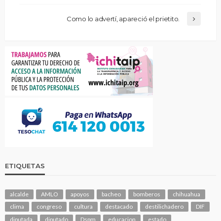
Como lo advertí, apareció el prietito.
ETIQUETAS
alcalde
AMLO
apoyos
bacheo
bomberos
chihuahua
clima
congreso
cultura
destacado
destilichadero
DIF
diputada
diputado
Dspm
educacion
estado