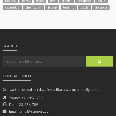
México
obras
paam
pan
predial
regidores
salud
seguridad
sheinbaum
Trump
turismo
Uach
violencia
SEARCH
CONTACT INFO
Contact information that feels like a warm, friendly smile.
Phone:
123-456-789
Fax:
123-456-789
Email:
email@support.com