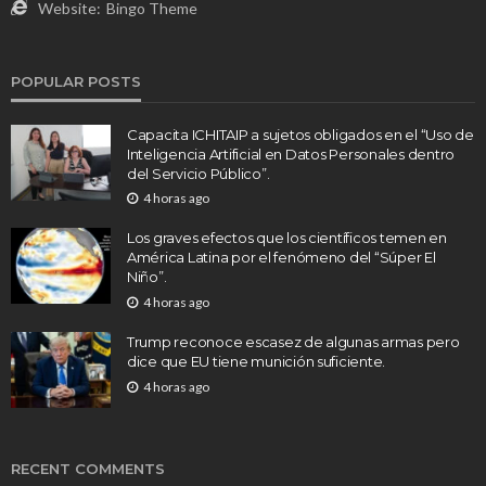
Website:
Bingo Theme
POPULAR POSTS
Capacita ICHITAIP a sujetos obligados en el “Uso de
Inteligencia Artificial en Datos Personales dentro
del Servicio Público”.
4 horas ago
Los graves efectos que los científicos temen en
América Latina por el fenómeno del “Súper El
Niño”.
4 horas ago
Trump reconoce escasez de algunas armas pero
dice que EU tiene munición suficiente.
4 horas ago
RECENT COMMENTS