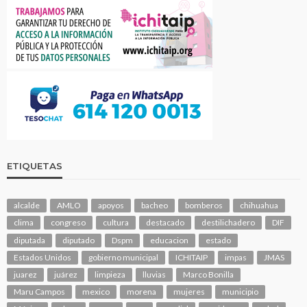
ETIQUETAS
alcalde
AMLO
apoyos
bacheo
bomberos
chihuahua
clima
congreso
cultura
destacado
destilichadero
DIF
diputada
diputado
Dspm
educacion
estado
Estados Unidos
gobierno municipal
ICHITAIP
impas
JMAS
juarez
juárez
limpieza
lluvias
Marco Bonilla
Maru Campos
mexico
morena
mujeres
municipio