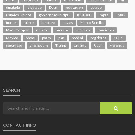
diputada
diputado
Dspm
educacion
estado
Estados Unidos
gobierno municipal
ICHITAIP
impas
JMAS
juarez
juárez
limpieza
lluvias
Marco Bonilla
Maru Campos
mexico
morena
mujeres
municipio
México
obras
paam
pan
predial
regidores
salud
seguridad
sheinbaum
Trump
turismo
Uach
violencia
SEARCH
CONTACT INFO