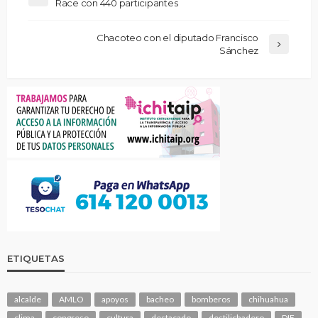
Race con 440 participantes
Chacoteo con el diputado Francisco
Sánchez
ETIQUETAS
alcalde
AMLO
apoyos
bacheo
bomberos
chihuahua
clima
congreso
cultura
destacado
destilichadero
DIF