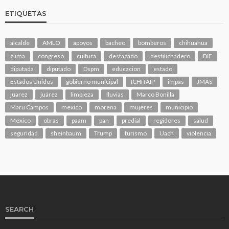
ETIQUETAS
alcalde
AMLO
apoyos
bacheo
bomberos
chihuahua
clima
congreso
cultura
destacado
destilichadero
DIF
diputada
diputado
Dspm
educacion
estado
Estados Unidos
gobierno municipal
ICHITAIP
impas
JMAS
juarez
juárez
limpieza
lluvias
Marco Bonilla
Maru Campos
mexico
morena
mujeres
municipio
México
obras
paam
pan
predial
regidores
salud
seguridad
sheinbaum
Trump
turismo
Uach
violencia
SEARCH