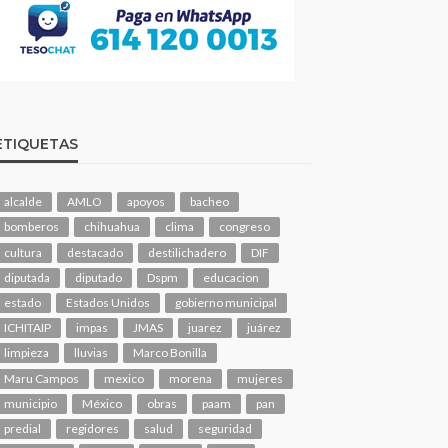
ETIQUETAS
alcalde
AMLO
apoyos
bacheo
bomberos
chihuahua
clima
congreso
cultura
destacado
destilichadero
DIF
diputada
diputado
Dspm
educacion
estado
Estados Unidos
gobierno municipal
ICHITAIP
impas
JMAS
juarez
juárez
limpieza
lluvias
Marco Bonilla
Maru Campos
mexico
morena
mujeres
municipio
México
obras
paam
pan
predial
regidores
salud
seguridad