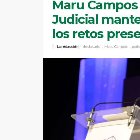
Maru Campos p
Judicial mante
los retos pres
La redacción
destacado
Maru Campos
poder