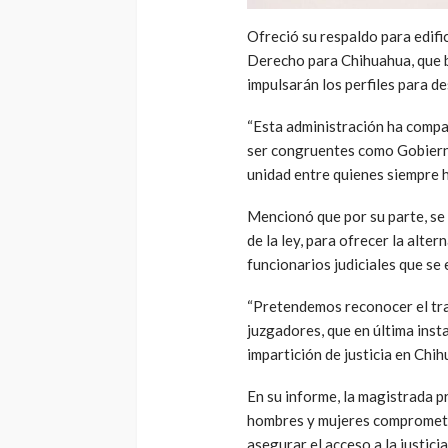
Ofreció su respaldo para edifi
Derecho para Chihuahua, que bu
impulsarán los perfiles para d
“Esta administración ha compar
ser congruentes como Gobiern
unidad entre quienes siempre h
Mencionó que por su parte, se 
de la ley, para ofrecer la alter
funcionarios judiciales que se 
“Pretendemos reconocer el trab
juzgadores, que en última inst
impartición de justicia en Chih
En su informe, la magistrada 
hombres y mujeres comprometi
asegurar el acceso a la justicia