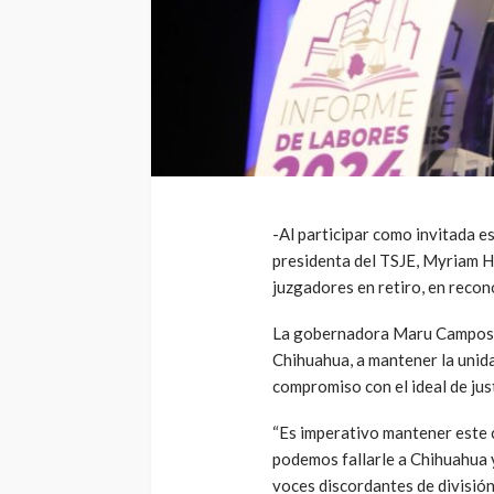
-Al participar como invitada e
presidenta del TSJE, Myriam H
juzgadores en retiro, en recon
La gobernadora Maru Campos ex
Chihuahua, a mantener la unida
compromiso con el ideal de just
“Es imperativo mantener este
podemos fallarle a Chihuahua y
voces discordantes de división”