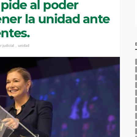
ide al poder
ner la unidad ante
entes.
 judicial
unidad