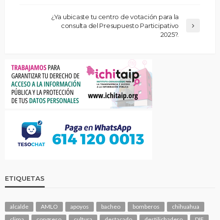
¿Ya ubicaste tu centro de votación para la
consulta del Presupuesto Participativo
2025?.
ETIQUETAS
alcalde
AMLO
apoyos
bacheo
bomberos
chihuahua
clima
congreso
cultura
destacado
destilichadero
DIF