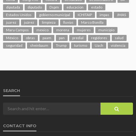
diputada
diputado
Dspm
educacion
estado
Estados Unidos
gobierno municipal
ICHITAIP
impas
JMAS
juarez
juárez
limpieza
lluvias
Marco Bonilla
Maru Campos
mexico
morena
mujeres
municipio
México
obras
paam
pan
predial
regidores
salud
seguridad
sheinbaum
Trump
turismo
Uach
violencia
SEARCH
CONTACT INFO