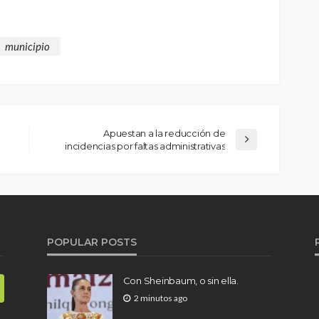
municipio
Apuestan a la reducción de
incidencias por faltas administrativas
POPULAR POSTS
Con Sheinbaum, o sin ella.
2 minutos ago