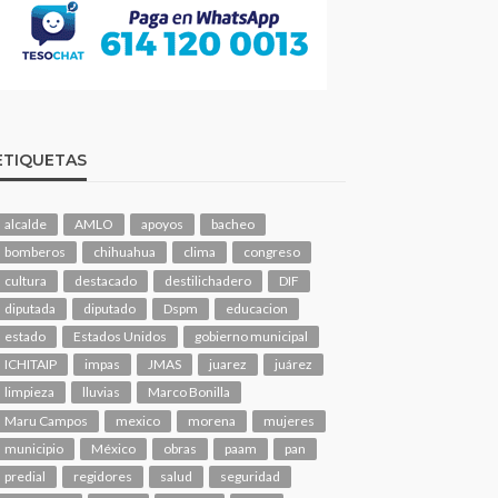
ETIQUETAS
alcalde
AMLO
apoyos
bacheo
bomberos
chihuahua
clima
congreso
cultura
destacado
destilichadero
DIF
diputada
diputado
Dspm
educacion
estado
Estados Unidos
gobierno municipal
ICHITAIP
impas
JMAS
juarez
juárez
limpieza
lluvias
Marco Bonilla
Maru Campos
mexico
morena
mujeres
municipio
México
obras
paam
pan
predial
regidores
salud
seguridad