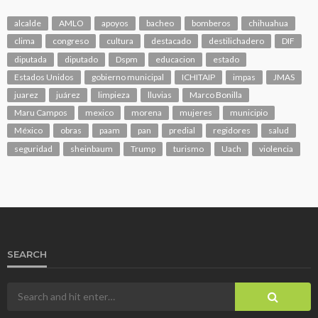
alcalde
AMLO
apoyos
bacheo
bomberos
chihuahua
clima
congreso
cultura
destacado
destilichadero
DIF
diputada
diputado
Dspm
educacion
estado
Estados Unidos
gobierno municipal
ICHITAIP
impas
JMAS
juarez
juárez
limpieza
lluvias
Marco Bonilla
Maru Campos
mexico
morena
mujeres
municipio
México
obras
paam
pan
predial
regidores
salud
seguridad
sheinbaum
Trump
turismo
Uach
violencia
SEARCH