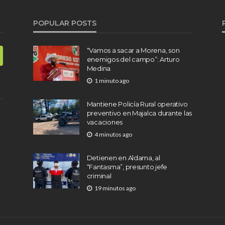
POPULAR POSTS
“Vamos a sacar a Morena, son
enemigos del campo”: Arturo
Medina
1 minuto ago
Mantiene Policía Rural operativo
preventivo en Majalca durante las
vacaciones
4 minutos ago
Detienen en Aldama, al
“Fantasma”, presunto jefe
criminal
19 minutos ago