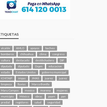
ETIQUETAS
alcalde
AMLO
apoyos
bacheo
bomberos
chihuahua
clima
congreso
cultura
destacado
destilichadero
DIF
diputada
diputado
Dspm
educacion
estado
Estados Unidos
gobierno municipal
ICHITAIP
impas
JMAS
juarez
juárez
limpieza
lluvias
Marco Bonilla
Maru Campos
mexico
morena
mujeres
municipio
México
obras
paam
pan
predial
regidores
salud
seguridad