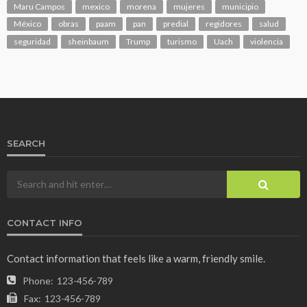
Maru Campos
mexico
morena
mujeres
municipio
México
obras
paam
pan
predial
regidores
salud
seguridad
sheinbaum
Trump
turismo
Uach
violencia
SEARCH
CONTACT INFO
Contact information that feels like a warm, friendly smile.
Phone:
123-456-789
Fax:
123-456-789