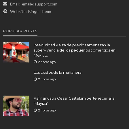
Email:
email@support.com
Website:
Bingo Theme
POPULAR POSTS
Inseguridad y alza de precios amenazan la
supervivencia de los pequeños comercios en
México.
2 horas ago
Los costos de la mañanera.
2 horas ago
Así insinuaba César Gastélum pertenecer a la
‘Mayiza’.
2 horas ago