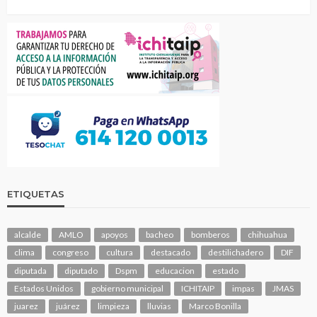
ETIQUETAS
alcalde
AMLO
apoyos
bacheo
bomberos
chihuahua
clima
congreso
cultura
destacado
destilichadero
DIF
diputada
diputado
Dspm
educacion
estado
Estados Unidos
gobierno municipal
ICHITAIP
impas
JMAS
juarez
juárez
limpieza
lluvias
Marco Bonilla