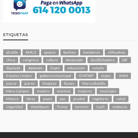
ETIQUETAS
alcalde
AMLO
apoyos
bacheo
bomberos
chihuahua
clima
congreso
cultura
destacado
destilichadero
DIF
diputada
diputado
Dspm
educacion
estado
Estados Unidos
gobierno municipal
ICHITAIP
impas
JMAS
juarez
juárez
limpieza
lluvias
Marco Bonilla
Maru Campos
mexico
morena
mujeres
municipio
México
obras
paam
pan
predial
regidores
salud
seguridad
sheinbaum
Trump
turismo
Uach
violencia