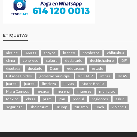
ETIQUETAS
alcalde
AMLO
apoyos
bacheo
bomberos
chihuahua
clima
congreso
cultura
destacado
destilichadero
DIF
diputada
diputado
Dspm
educacion
estado
Estados Unidos
gobierno municipal
ICHITAIP
impas
JMAS
juarez
juárez
limpieza
lluvias
Marco Bonilla
Maru Campos
mexico
morena
mujeres
municipio
México
obras
paam
pan
predial
regidores
salud
seguridad
sheinbaum
Trump
turismo
Uach
violencia