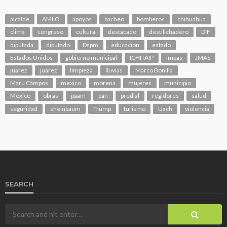
alcalde
AMLO
apoyos
bacheo
bomberos
chihuahua
clima
congreso
cultura
destacado
destilichadero
DIF
diputada
diputado
Dspm
educacion
estado
Estados Unidos
gobierno municipal
ICHITAIP
impas
JMAS
juarez
juárez
limpieza
lluvias
Marco Bonilla
Maru Campos
mexico
morena
mujeres
municipio
México
obras
paam
pan
predial
regidores
salud
seguridad
sheinbaum
Trump
turismo
Uach
violencia
SEARCH