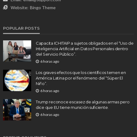
Website:
Bingo Theme
POPULAR POSTS
Capacita ICHITAIP a sujetos obligados en el “Uso de
Inteligencia Artificial en Datos Personales dentro
del Servicio Público”.
6 horas ago
Los graves efectos que los científicos temen en
América Latina por el fenómeno del “Súper El
Niño”.
6 horas ago
Trump reconoce escasez de algunas armas pero
dice que EU tiene munición suficiente.
6 horas ago