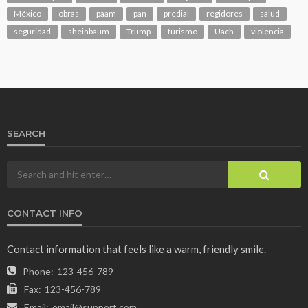
México
obras
paam
pan
predial
regidores
salud
seguridad
sheinbaum
Trump
turismo
Uach
violencia
SEARCH
CONTACT INFO
Contact information that feels like a warm, friendly smile.
Phone:
123-456-789
Fax:
123-456-789
Email:
email@support.com