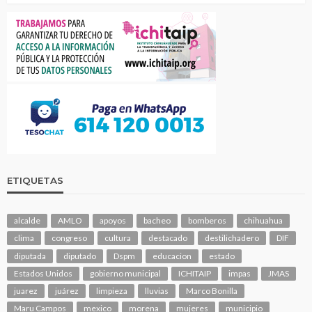
ETIQUETAS
alcalde
AMLO
apoyos
bacheo
bomberos
chihuahua
clima
congreso
cultura
destacado
destilichadero
DIF
diputada
diputado
Dspm
educacion
estado
Estados Unidos
gobierno municipal
ICHITAIP
impas
JMAS
juarez
juárez
limpieza
lluvias
Marco Bonilla
Maru Campos
mexico
morena
mujeres
municipio