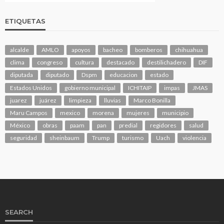
ETIQUETAS
alcalde
AMLO
apoyos
bacheo
bomberos
chihuahua
clima
congreso
cultura
destacado
destilichadero
DIF
diputada
diputado
Dspm
educacion
estado
Estados Unidos
gobierno municipal
ICHITAIP
impas
JMAS
juarez
juárez
limpieza
lluvias
Marco Bonilla
Maru Campos
mexico
morena
mujeres
municipio
México
obras
paam
pan
predial
regidores
salud
seguridad
sheinbaum
Trump
turismo
Uach
violencia
SEARCH