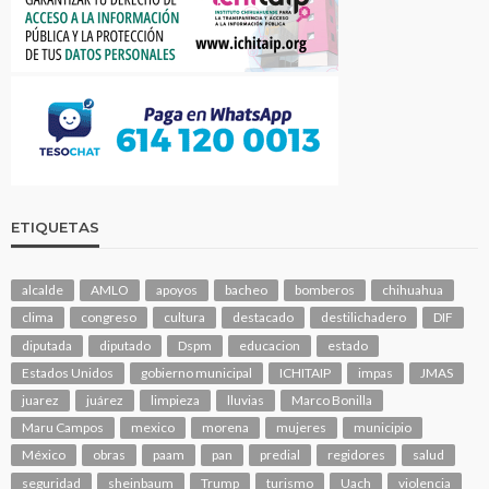
ETIQUETAS
alcalde
AMLO
apoyos
bacheo
bomberos
chihuahua
clima
congreso
cultura
destacado
destilichadero
DIF
diputada
diputado
Dspm
educacion
estado
Estados Unidos
gobierno municipal
ICHITAIP
impas
JMAS
juarez
juárez
limpieza
lluvias
Marco Bonilla
Maru Campos
mexico
morena
mujeres
municipio
México
obras
paam
pan
predial
regidores
salud
seguridad
sheinbaum
Trump
turismo
Uach
violencia