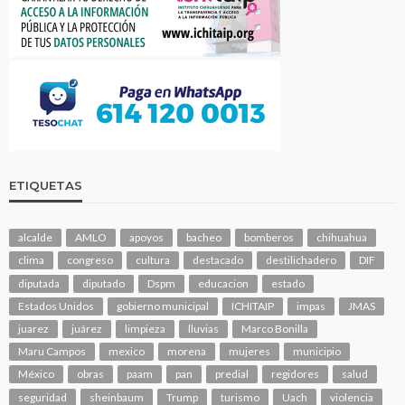
ETIQUETAS
alcalde
AMLO
apoyos
bacheo
bomberos
chihuahua
clima
congreso
cultura
destacado
destilichadero
DIF
diputada
diputado
Dspm
educacion
estado
Estados Unidos
gobierno municipal
ICHITAIP
impas
JMAS
juarez
juárez
limpieza
lluvias
Marco Bonilla
Maru Campos
mexico
morena
mujeres
municipio
México
obras
paam
pan
predial
regidores
salud
seguridad
sheinbaum
Trump
turismo
Uach
violencia