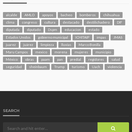
alcalde
AMLO
apoyos
bacheo
bomberos
chihuahua
clima
congreso
cultura
destacado
destilichadero
DIF
diputada
diputado
Dspm
educacion
estado
Estados Unidos
gobierno municipal
ICHITAIP
impas
JMAS
juarez
juárez
limpieza
lluvias
Marco Bonilla
Maru Campos
mexico
morena
mujeres
municipio
México
obras
paam
pan
predial
regidores
salud
seguridad
sheinbaum
Trump
turismo
Uach
violencia
SEARCH