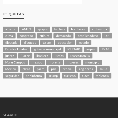
ETIQUETAS
alcalde
AMLO
apoyos
bacheo
bomberos
chihuahua
clima
congreso
cultura
destacado
destilichadero
DIF
diputada
diputado
Dspm
educacion
estado
Estados Unidos
gobierno municipal
ICHITAIP
impas
JMAS
juarez
juárez
limpieza
lluvias
Marco Bonilla
Maru Campos
mexico
morena
mujeres
municipio
México
obras
paam
pan
predial
regidores
salud
seguridad
sheinbaum
Trump
turismo
Uach
violencia
SEARCH