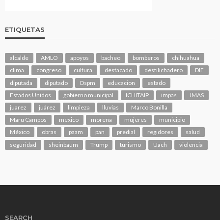
ETIQUETAS
alcalde
AMLO
apoyos
bacheo
bomberos
chihuahua
clima
congreso
cultura
destacado
destilichadero
DIF
diputada
diputado
Dspm
educacion
estado
Estados Unidos
gobierno municipal
ICHITAIP
impas
JMAS
juarez
juárez
limpieza
lluvias
Marco Bonilla
Maru Campos
mexico
morena
mujeres
municipio
México
obras
paam
pan
predial
regidores
salud
seguridad
sheinbaum
Trump
turismo
Uach
violencia
SEARCH