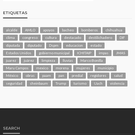
ETIQUETAS
alcalde
AMLO
apoyos
bacheo
bomberos
chihuahua
clima
congreso
cultura
destacado
destilichadero
DIF
diputada
diputado
Dspm
educacion
estado
Estados Unidos
gobierno municipal
ICHITAIP
impas
JMAS
juarez
juárez
limpieza
lluvias
Marco Bonilla
Maru Campos
mexico
morena
mujeres
municipio
México
obras
paam
pan
predial
regidores
salud
seguridad
sheinbaum
Trump
turismo
Uach
violencia
SEARCH