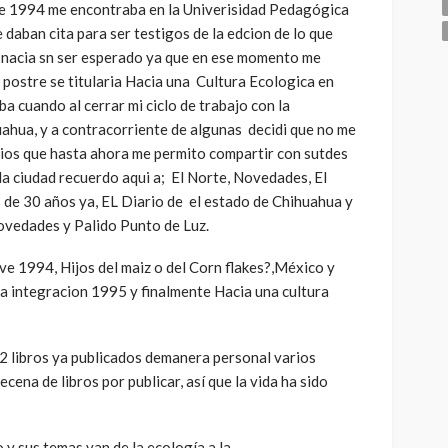
de 1994 me encontraba en la Univerisidad Pedagógica
aban cita para ser testigos de la edcion de lo que
ue nacia sn ser esperado ya que en ese momento me
a postre se titularia Hacia una Cultura Ecologica en
 cuando al cerrar mi ciclo de trabajo con la
hua, y a contracorriente de algunas decidi que no me
cios que hasta ahora me permito compartir con sutdes
 la ciudad recuerdo aqui a; El Norte, Novedades, El
 de 30 años ya, EL Diario de el estado de Chihuahua y
oovedades y Palido Punto de Luz.
e 1994, Hijos del maiz o del Corn flakes?,México y
la integracion 1995 y finalmente Hacia una cultura
22 libros ya publicados demanera personal varios
cena de libros por publicar, así que la vida ha sido
o y sus temas van de la ecología a la