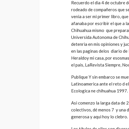
Recuerdo el dia 4 de octubre 
rodeado de compañeros que se d
venia a ser mi primer libro, q
afanaba por escribir el que a l
Chihuahua mismo que preparaba
Universida Autonoma de Chihua
detenria en mis opiniones y ju
en las paginas delos diario de
Heraldoy mi casa, por esosmas
el pais, LaRevista Siempre, N
Publique Y sin embarco se muev
Latinoamerica ante el reto d e
Ecologica ne chihuahua 1997.
Asi comenzo la larga data de 
colectivos, dé menos 7 y una de
generosa y aqui hoy lo clebro.
Los títulos de ellos son divers