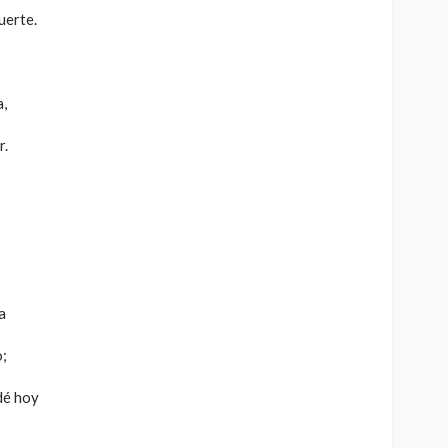
uerte.
a,
r.
a
o;
dé hoy