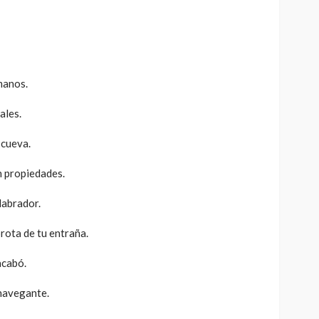
manos.
ales.
 cueva.
en propiedades.
labrador.
brota de tu entraña.
acabó.
 navegante.