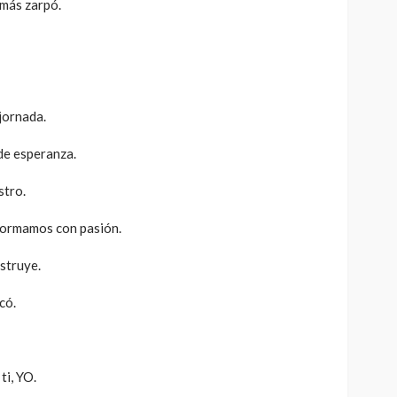
amás zarpó.
 jornada.
de esperanza.
stro.
sformamos con pasión.
struye.
có.
ti, YO.