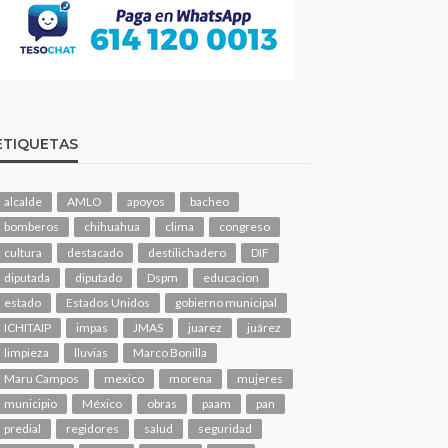
ETIQUETAS
alcalde
AMLO
apoyos
bacheo
bomberos
chihuahua
clima
congreso
cultura
destacado
destilichadero
DIF
diputada
diputado
Dspm
educacion
estado
Estados Unidos
gobierno municipal
ICHITAIP
impas
JMAS
juarez
juárez
limpieza
lluvias
Marco Bonilla
Maru Campos
mexico
morena
mujeres
municipio
México
obras
paam
pan
predial
regidores
salud
seguridad