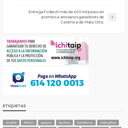
Entrega Fodarch más de 400 mil pesos en
premios a artesanos ganadores de
Cerámica de Mata Ortiz.
ETIQUETAS
alcalde
AMLO
apoyos
bacheo
bomberos
chihuahua