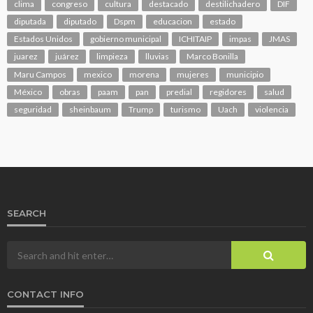
clima
congreso
cultura
destacado
destilichadero
DIF
diputada
diputado
Dspm
educacion
estado
Estados Unidos
gobierno municipal
ICHITAIP
impas
JMAS
juarez
juárez
limpieza
lluvias
Marco Bonilla
Maru Campos
mexico
morena
mujeres
municipio
México
obras
paam
pan
predial
regidores
salud
seguridad
sheinbaum
Trump
turismo
Uach
violencia
SEARCH
CONTACT INFO