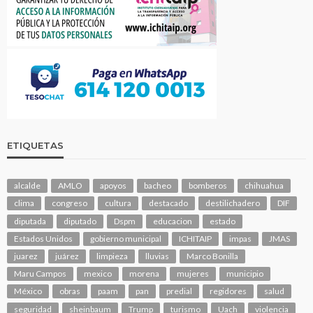
ETIQUETAS
alcalde
AMLO
apoyos
bacheo
bomberos
chihuahua
clima
congreso
cultura
destacado
destilichadero
DIF
diputada
diputado
Dspm
educacion
estado
Estados Unidos
gobierno municipal
ICHITAIP
impas
JMAS
juarez
juárez
limpieza
lluvias
Marco Bonilla
Maru Campos
mexico
morena
mujeres
municipio
México
obras
paam
pan
predial
regidores
salud
seguridad
sheinbaum
Trump
turismo
Uach
violencia