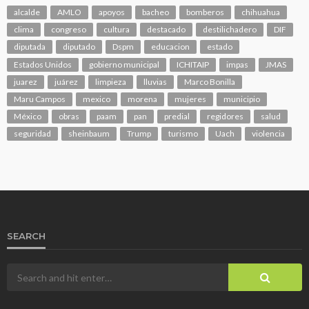
alcalde
AMLO
apoyos
bacheo
bomberos
chihuahua
clima
congreso
cultura
destacado
destilichadero
DIF
diputada
diputado
Dspm
educacion
estado
Estados Unidos
gobierno municipal
ICHITAIP
impas
JMAS
juarez
juárez
limpieza
lluvias
Marco Bonilla
Maru Campos
mexico
morena
mujeres
municipio
México
obras
paam
pan
predial
regidores
salud
seguridad
sheinbaum
Trump
turismo
Uach
violencia
SEARCH