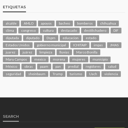
ETIQUETAS
alcalde
AMLO
apoyos
bacheo
bomberos
chihuahua
clima
congreso
cultura
destacado
destilichadero
DIF
diputada
diputado
Dspm
educacion
estado
Estados Unidos
gobierno municipal
ICHITAIP
impas
JMAS
juarez
juárez
limpieza
lluvias
Marco Bonilla
Maru Campos
mexico
morena
mujeres
municipio
México
obras
paam
pan
predial
regidores
salud
seguridad
sheinbaum
Trump
turismo
Uach
violencia
SEARCH