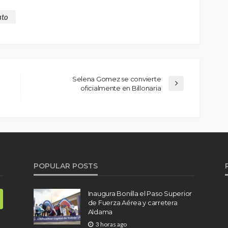
ato
Selena Gomez se convierte
oficialmente en Billonaria
POPULAR POSTS
Inaugura Bonilla el Paso Superior
de Fuerza Aérea y carretera
Aldama
3 horas ago