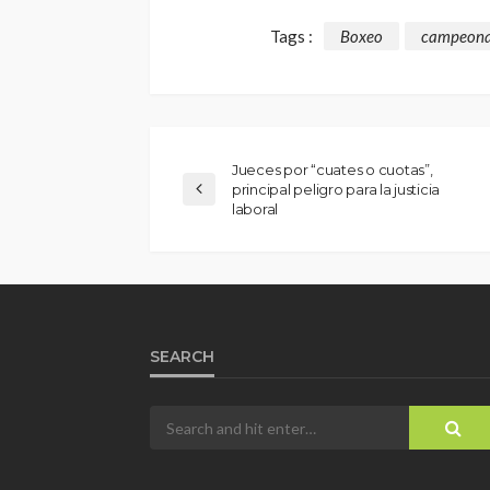
Tags :
Boxeo
campeon
Jueces por “cuates o cuotas”,
principal peligro para la justicia
laboral
SEARCH