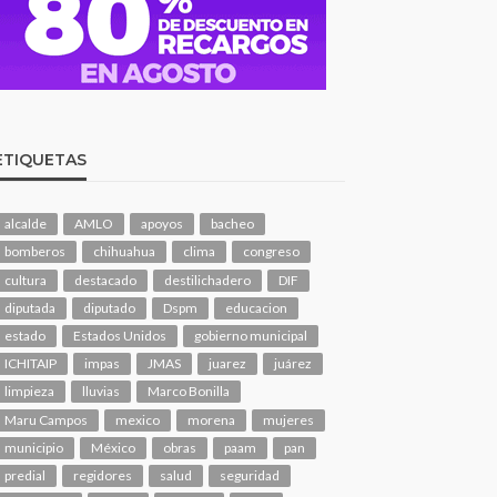
ETIQUETAS
alcalde
AMLO
apoyos
bacheo
bomberos
chihuahua
clima
congreso
cultura
destacado
destilichadero
DIF
diputada
diputado
Dspm
educacion
estado
Estados Unidos
gobierno municipal
ICHITAIP
impas
JMAS
juarez
juárez
limpieza
lluvias
Marco Bonilla
Maru Campos
mexico
morena
mujeres
municipio
México
obras
paam
pan
predial
regidores
salud
seguridad