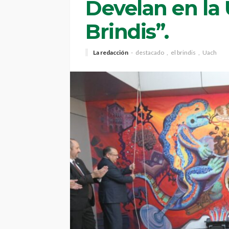
Develan en la 
Brindis”.
La redacción
destacado
el brindis
Uach