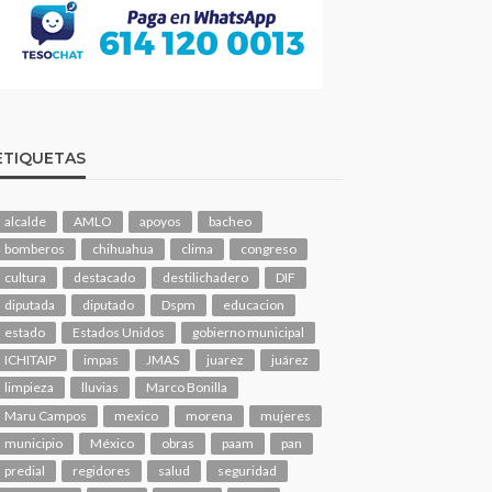
ETIQUETAS
alcalde
AMLO
apoyos
bacheo
bomberos
chihuahua
clima
congreso
cultura
destacado
destilichadero
DIF
diputada
diputado
Dspm
educacion
estado
Estados Unidos
gobierno municipal
ICHITAIP
impas
JMAS
juarez
juárez
limpieza
lluvias
Marco Bonilla
Maru Campos
mexico
morena
mujeres
municipio
México
obras
paam
pan
predial
regidores
salud
seguridad