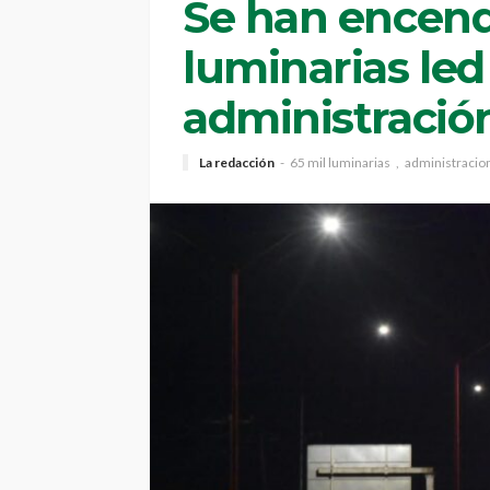
Se han encend
luminarias led
administració
La redacción
65 mil luminarias
administracio