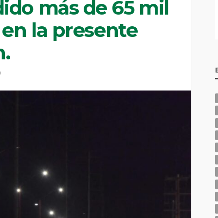
ido más de 65 mil
 en la presente
n.
n