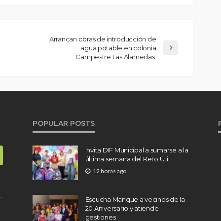
Arrancan obras de introducción de
agua potable en colonia
Campestre Las Alamedas.
POPULAR POSTS
Invita DIF Municipal a sumarse a la
última semana del Reto Útil
12 horas ago
Escucha Manque a vecinos de la
20 Aniversario y atiende
gestiones