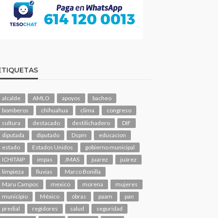
ETIQUETAS
alcalde
AMLO
apoyos
bacheo
bomberos
chihuahua
clima
congreso
cultura
destacado
destilichadero
DIF
diputada
diputado
Dspm
educacion
estado
Estados Unidos
gobierno municipal
ICHITAIP
impas
JMAS
juarez
juárez
limpieza
lluvias
Marco Bonilla
Maru Campos
mexico
morena
mujeres
municipio
México
obras
paam
pan
predial
regidores
salud
seguridad