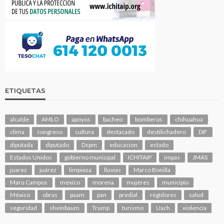
ETIQUETAS
alcalde
AMLO
apoyos
bacheo
bomberos
chihuahua
clima
congreso
cultura
destacado
destilichadero
DIF
diputada
diputado
Dspm
educacion
estado
Estados Unidos
gobierno municipal
ICHITAIP
impas
JMAS
juarez
juárez
limpieza
lluvias
Marco Bonilla
Maru Campos
mexico
morena
mujeres
municipio
México
obras
paam
pan
predial
regidores
salud
seguridad
sheinbaum
Trump
turismo
Uach
violencia