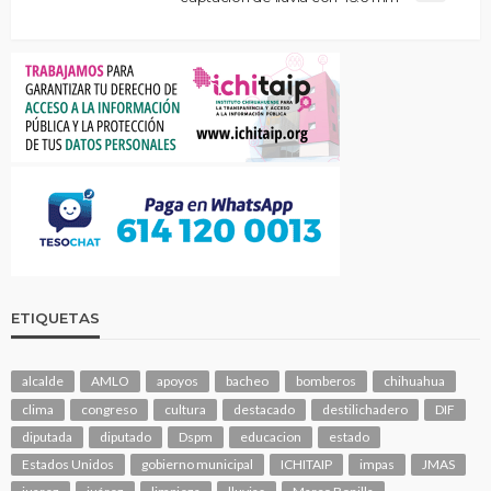
ETIQUETAS
alcalde
AMLO
apoyos
bacheo
bomberos
chihuahua
clima
congreso
cultura
destacado
destilichadero
DIF
diputada
diputado
Dspm
educacion
estado
Estados Unidos
gobierno municipal
ICHITAIP
impas
JMAS