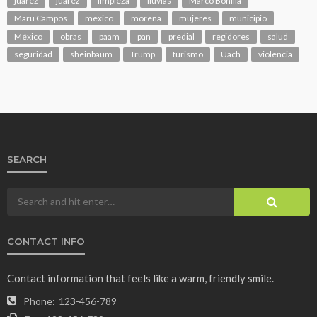
juarez
juárez
limpieza
lluvias
Marco Bonilla
Maru Campos
mexico
morena
mujeres
municipio
México
obras
paam
pan
predial
regidores
salud
seguridad
sheinbaum
Trump
turismo
Uach
violencia
SEARCH
CONTACT INFO
Contact information that feels like a warm, friendly smile.
Phone:
123-456-789