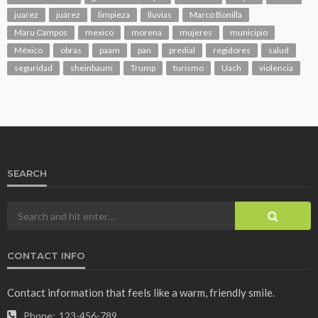
juarez
juárez
limpieza
lluvias
Marco Bonilla
Maru Campos
mexico
morena
mujeres
municipio
México
obras
paam
pan
predial
regidores
salud
seguridad
sheinbaum
Trump
turismo
Uach
violencia
SEARCH
CONTACT INFO
Contact information that feels like a warm, friendly smile.
Phone:
123-456-789