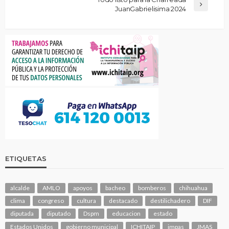
JuanGabrielisima 2024
ETIQUETAS
alcalde
AMLO
apoyos
bacheo
bomberos
chihuahua
clima
congreso
cultura
destacado
destilichadero
DIF
diputada
diputado
Dspm
educacion
estado
Estados Unidos
gobierno municipal
ICHITAIP
impas
JMAS