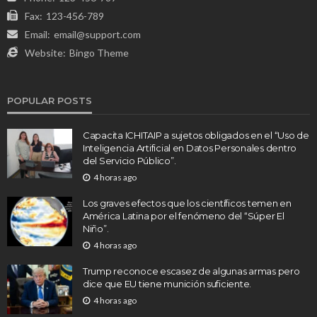
Fax:
123-456-789
Email:
email@support.com
Website:
Bingo Theme
POPULAR POSTS
Capacita ICHITAIP a sujetos obligados en el “Uso de
Inteligencia Artificial en Datos Personales dentro
del Servicio Público”.
4 horas ago
Los graves efectos que los científicos temen en
América Latina por el fenómeno del “Súper El
Niño”.
4 horas ago
Trump reconoce escasez de algunas armas pero
dice que EU tiene munición suficiente.
4 horas ago