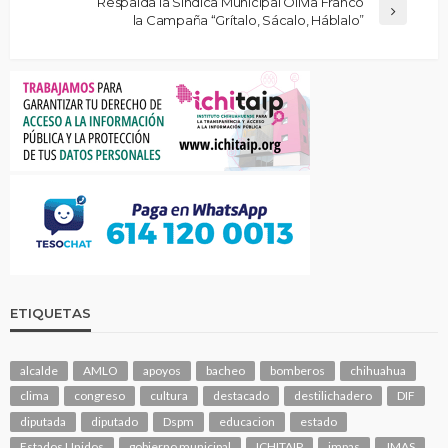
Respalda la Sindica Municipal Olivia Franco
la Campaña “Grítalo, Sácalo, Háblalo”
ETIQUETAS
alcalde
AMLO
apoyos
bacheo
bomberos
chihuahua
clima
congreso
cultura
destacado
destilichadero
DIF
diputada
diputado
Dspm
educacion
estado
Estados Unidos
gobierno municipal
ICHITAIP
impas
JMAS