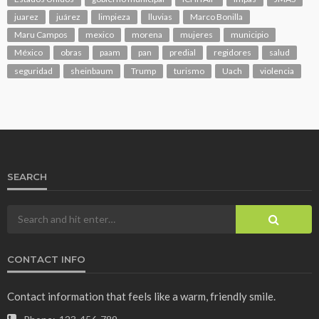
juarez
juárez
limpieza
lluvias
Marco Bonilla
Maru Campos
mexico
morena
mujeres
municipio
México
obras
paam
pan
predial
regidores
salud
seguridad
sheinbaum
Trump
turismo
Uach
violencia
SEARCH
CONTACT INFO
Contact information that feels like a warm, friendly smile.