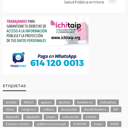
Salud Pública en Moris
ETIQUETAS
alcalde
AMLO
apoyos
bacheo
bomberos
chihuahua
clima
congreso
cultura
destacado
destilichadero
DIF
diputada
diputado
Dspm
educacion
estado
Estados Unidos
gobierno municipal
ICHITAIP
impas
JMAS