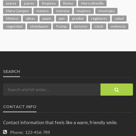
juarez
juárez
limpieza
lluvias
Marco Bonilla
Maru Campos
mexico
morena
mujeres
municipio
México
obras
paam
pan
predial
regidores
salud
seguridad
sheinbaum
Trump
turismo
Uach
violencia
SEARCH
CONTACT INFO
Contact information that feels like a warm, friendly smile.
Phone:
123-456-789