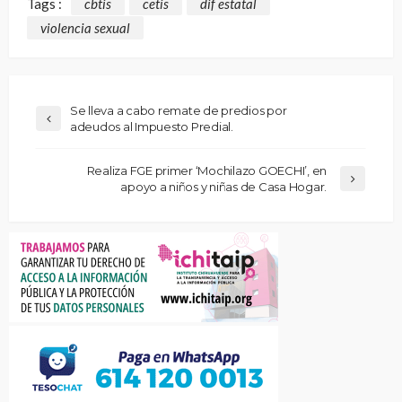
Tags :
cbtis
cetis
dif estatal
violencia sexual
Se lleva a cabo remate de predios por
adeudos al Impuesto Predial.
Realiza FGE primer ‘Mochilazo GOECHI’, en
apoyo a niños y niñas de Casa Hogar.