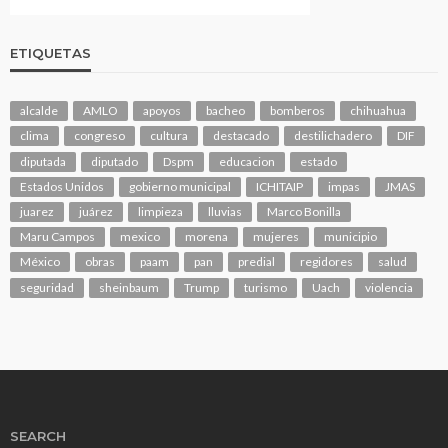
ETIQUETAS
alcalde
AMLO
apoyos
bacheo
bomberos
chihuahua
clima
congreso
cultura
destacado
destilichadero
DIF
diputada
diputado
Dspm
educacion
estado
Estados Unidos
gobierno municipal
ICHITAIP
impas
JMAS
juarez
juárez
limpieza
lluvias
Marco Bonilla
Maru Campos
mexico
morena
mujeres
municipio
México
obras
paam
pan
predial
regidores
salud
seguridad
sheinbaum
Trump
turismo
Uach
violencia
SEARCH