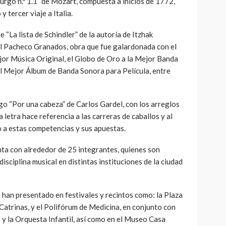
rgo n.º 1.1” de Mozart, compuesta a inicios de 1772,
 tercer viaje a Italia.
 “La lista de Schindler” de la autoría de Itzhak
el Pacheco Granados, obra que fue galardonada con el
jor Música Original, el Globo de Oro a la Mejor Banda
l Mejor Álbum de Banda Sonora para Película, entre
go “Por una cabeza” de Carlos Gardel, con los arreglos
letra hace referencia a las carreras de caballos y al
o a estas competencias y sus apuestas.
ta con alrededor de 25 integrantes, quienes son
isciplina musical en distintas instituciones de la ciudad
e han presentado en festivales y recintos como: la Plaza
 Catrinas, y el Polifórum de Medicina, en conjunto con
y la Orquesta Infantil, así como en el Museo Casa