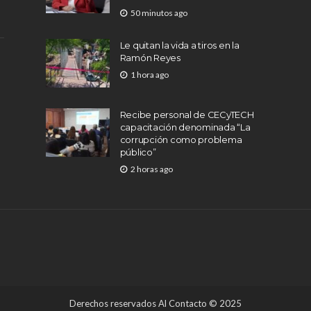
50 minutos ago
Le quitan la vida a tiros en la
Ramón Reyes
1 hora ago
Recibe personal de CECyTECH
capacitación denominada “La
corrupción como problema
público”
2 horas ago
Derechos reservados Al Contacto © 2025