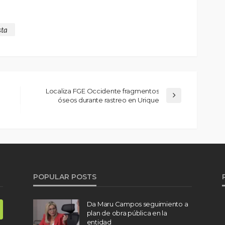
sta
Localiza FGE Occidente fragmentos
óseos durante rastreo en Urique
POPULAR POSTS
Da Maru Campos seguimiento a
plan de obra pública en la
entidad