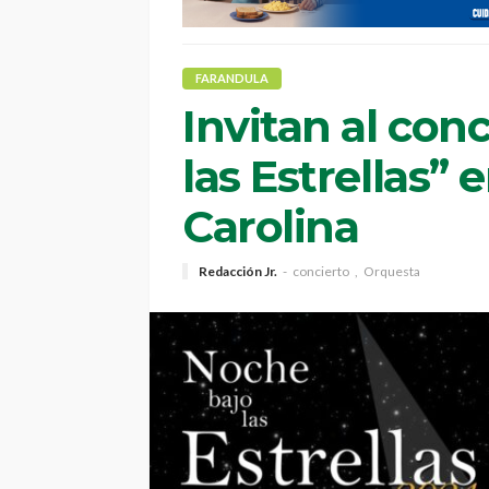
FARANDULA
Invitan al con
las Estrellas” 
Carolina
Redacción Jr.
concierto
Orquesta