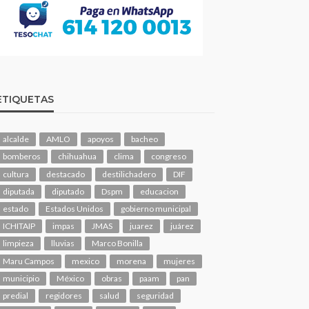
ETIQUETAS
alcalde
AMLO
apoyos
bacheo
bomberos
chihuahua
clima
congreso
cultura
destacado
destilichadero
DIF
diputada
diputado
Dspm
educacion
estado
Estados Unidos
gobierno municipal
ICHITAIP
impas
JMAS
juarez
juárez
limpieza
lluvias
Marco Bonilla
Maru Campos
mexico
morena
mujeres
municipio
México
obras
paam
pan
predial
regidores
salud
seguridad