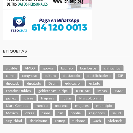
ETIQUETAS
alcalde
AMLO
apoyos
bacheo
bomberos
chihuahua
clima
congreso
cultura
destacado
destilichadero
DIF
diputada
diputado
Dspm
educacion
estado
Estados Unidos
gobierno municipal
ICHITAIP
impas
JMAS
juarez
juárez
limpieza
lluvias
Marco Bonilla
Maru Campos
mexico
morena
mujeres
municipio
México
obras
paam
pan
predial
regidores
salud
seguridad
sheinbaum
Trump
turismo
Uach
violencia