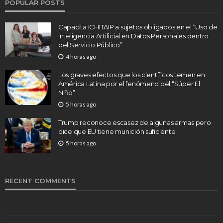
POPULAR POSTS
Capacita ICHITAIP a sujetos obligados en el “Uso de
Inteligencia Artificial en Datos Personales dentro
del Servicio Público”.
4 horas ago
Los graves efectos que los científicos temen en
América Latina por el fenómeno del “Súper El
Niño”.
5 horas ago
Trump reconoce escasez de algunas armas pero
dice que EU tiene munición suficiente.
5 horas ago
RECENT COMMENTS